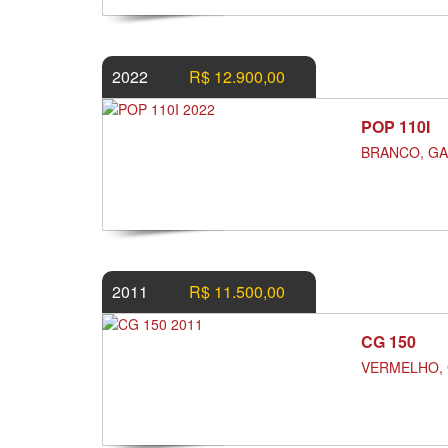
2022
R$ 12.900,00
POP 110I
BRANCO, GA
2011
R$ 11.500,00
CG 150
VERMELHO, 