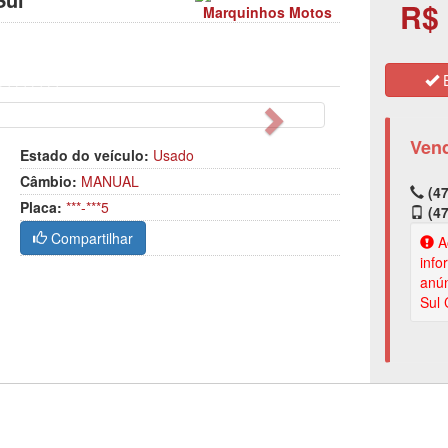
R$ 
Marquinhos Motos
E
Próximo
Ven
Estado do veículo:
Usado
Câmbio:
MANUAL
(47
Placa:
***-***5
(47
Compartilhar
Ao
info
anún
Sul 