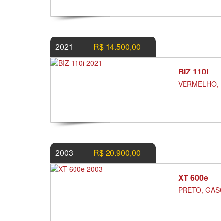
2021
R$ 14.500,00
BIZ 110i
VERMELHO, 
2003
R$ 20.900,00
XT 600e
PRETO, GASO