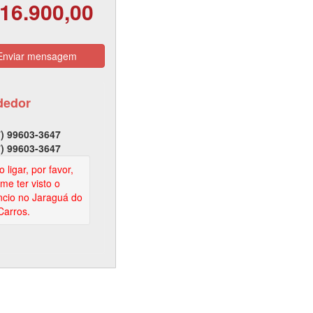
16.900,00
nviar mensagem
dedor
) 99603-3647
) 99603-3647
 ligar, por favor,
rme ter visto o
cio no Jaraguá do
Carros.