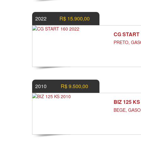
2022
R$ 15.900,00
CG START 
PRETO, GASO
2010
R$ 9.500,00
BIZ 125 KS
BEGE, GASOL