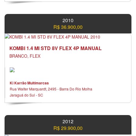
2010
R$ 36.900,00
KOMBI 1.4 MI STD 8V FLEX 4P MANUAL
BRANCO, FLEX
Ki Karrão Multimarcas
Rua Walter Marquardt, 2495 - Barra Do Rio Molha
Jaraguá do Sul - SC
2012
R$ 29.900,00