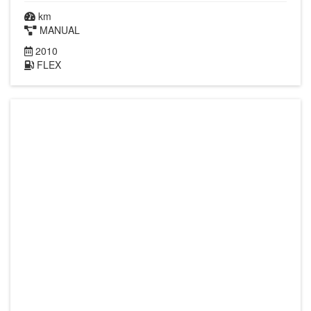
km
MANUAL
2010
FLEX